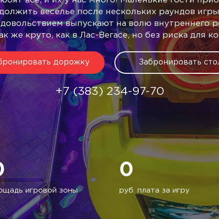
бят все, и их у нас много! Маленькие гости при
должить веселье после нескольких раундов игры 
удовольствием выпускают на волю внутреннего ре
ак же круто, как в Лас-Вегасе, но без риска для к
бронировать дорожку
Забронировать сто
+7 (383) 234-97-70
0
0
лощадь игровой зоны
руб. плата за игру