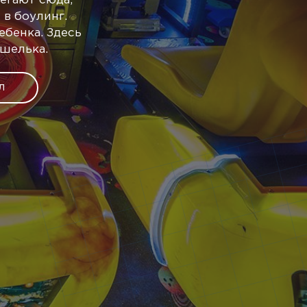
бегают сюда,
в боулинг.
бенка. Здесь
ошелька.
л