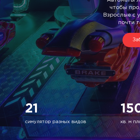
Автоматы лю
чтобы про
Взрослые с 
почти т
За
21
15
симулятор разных видов
кв. м п