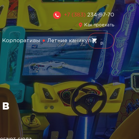
+7 (383)
234-97-70
Как проехать
Корпоративы
Летние каникулы
р.
 в