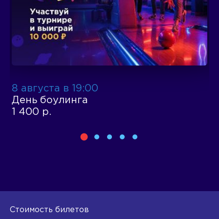
8 августа в 19:00
1
День боулинга
Д
1 400 р.
1
Стоимость билетов