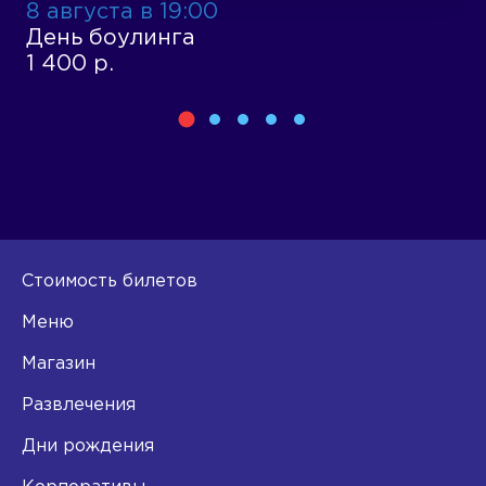
8 августа в 19:00
1
День боулинга
Д
1 400 р.
1
Стоимость билетов
Меню
Магазин
Развлечения
Дни рождения