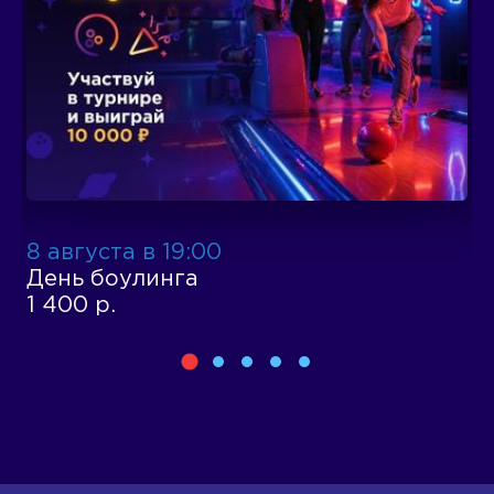
8 августа в 19:00
1
День боулинга
Д
1 400 р.
1